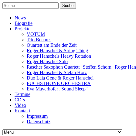
Suche
nach:
News
Biografie
Projekte
VOTUM
Trio Benares
Quartett am Ende der Zeit
Roger Hanschel & String Thing
Roger Hanschels Heavy Rotation
Roger Hanschel Solo
Rascher Saxophon Quartett | Steffen Schorn | Roger Han
Roger Hanschel & Stefan Horz
Duo Laia Genc & Roger Hanschel
FUCHSTHONE ORCHESTRA
Eva Mayerhofer „Sound Sleep“
Termine
CD´s
Video
Kontakt
Impressum
Datenschutz