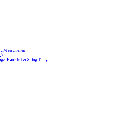
TUM erschienen
t)
Roger Hanschel & String Thing