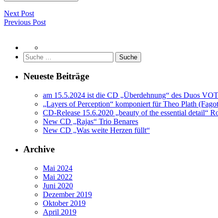
Next Post
Previous Post
Suche
nach:
Neueste Beiträge
am 15.5.2024 ist die CD „Überdehnung“ des Duos VO
„Layers of Perception“ komponiert für Theo Plath (Fagot
CD-Release 15.6.2020 „beauty of the essential detail“ 
New CD „Rajas“ Trio Benares
New CD „Was weite Herzen füllt“
Archive
Mai 2024
Mai 2022
Juni 2020
Dezember 2019
Oktober 2019
April 2019