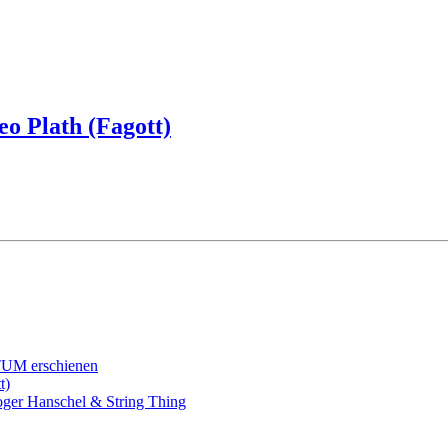
o Plath (Fagott)
TUM erschienen
t)
Roger Hanschel & String Thing