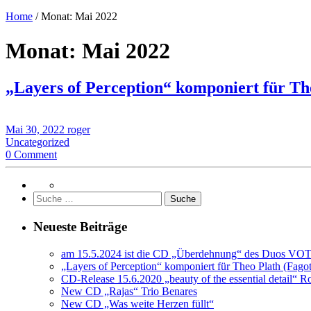
Home
/
Monat:
Mai 2022
Monat:
Mai 2022
„Layers of Perception“ komponiert für The
Mai 30, 2022
roger
Uncategorized
0 Comment
Suche
nach:
Neueste Beiträge
am 15.5.2024 ist die CD „Überdehnung“ des Duos VO
„Layers of Perception“ komponiert für Theo Plath (Fagot
CD-Release 15.6.2020 „beauty of the essential detail“ 
New CD „Rajas“ Trio Benares
New CD „Was weite Herzen füllt“