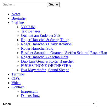
Suche
nach:
News
Biografie
Projekte
VOTUM
Trio Benares
Quartett am Ende der Zeit
Roger Hanschel & String Thing
Roger Hanschels Heavy Rotation
Roger Hanschel Solo
Rascher Saxophon Quartett | Steffen Schorn | Roger Han
Roger Hanschel & Stefan Horz
Duo Laia Genc & Roger Hanschel
FUCHSTHONE ORCHESTRA
Eva Mayerhofer „Sound Sleep“
Termine
CD´s
Video
Kontakt
Impressum
Datenschutz