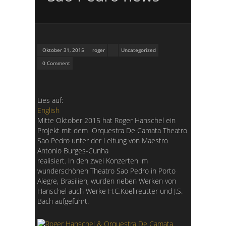
Oktober 31, 2015
roger
Uncategorized
0 Comment
Lies auf:
English
Mitte Oktober 2015 hat Roger Hanschel ein
Projekt mit dem Orquestra De Camata Theatro
Sao Pedro unter der Leitung von Maestro
Antonio Burges-Cunha
realisiert. In den zwei Konzerten im
wunderschönen Theatro Sao Pedro in Porto
Alegre, Brasilien, wurden neben Werken von
Hanschel auch Werke H.C.Koellreutter und J.S.
Bach aufgeführt.