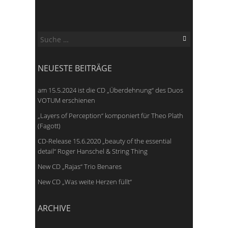
Suche
nach:
NEUESTE BEITRÄGE
am 15.5.2024 ist die CD „Überdehnung“ des Duos
VOTUM erschienen
„Layers of Perception“ komponiert für Theo Plath
(Fagott)
CD-Release 15.6.2020 „beauty of the essential
detail“ Roger Hanschel & String Thing
New CD „Rajas“ Trio Benares
New CD „Was weite Herzen füllt“
ARCHIVE