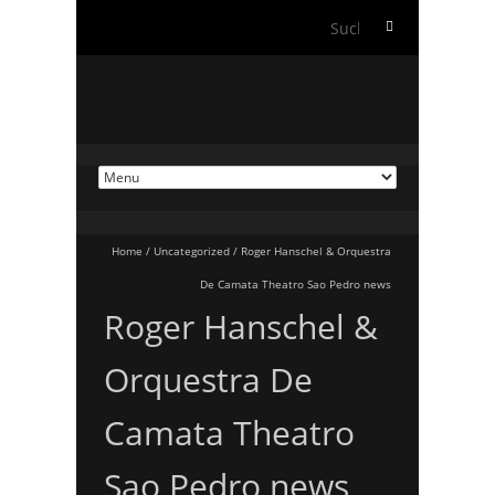
Suche
nach:
Home
/
Uncategorized
/
Roger Hanschel & Orquestra
De Camata Theatro Sao Pedro news
Roger Hanschel &
Orquestra De
Camata Theatro
Sao Pedro news