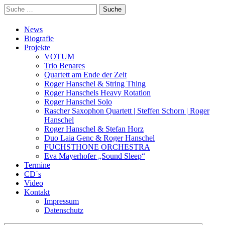
Suche
nach:
News
Biografie
Projekte
VOTUM
Trio Benares
Quartett am Ende der Zeit
Roger Hanschel & String Thing
Roger Hanschels Heavy Rotation
Roger Hanschel Solo
Rascher Saxophon Quartett | Steffen Schorn | Roger
Hanschel
Roger Hanschel & Stefan Horz
Duo Laia Genc & Roger Hanschel
FUCHSTHONE ORCHESTRA
Eva Mayerhofer „Sound Sleep“
Termine
CD´s
Video
Kontakt
Impressum
Datenschutz